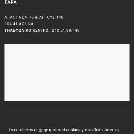
ΕΔΡΑ
Λ. ΑΘΗΝΩΝ 76 & ΑΡΓΟΥΣ 148
104 41 ΑΘΗΝΑ
ΤΗΛΕΦΩΝΙΚΌ ΚΈΝΤΡΟ
: 210 51.39.449
To caralarms.gr χρησιμοποιεί cookies για να βελτιώσει τη
Όροι Χρήσης
|
Όροι & Προϋποθέσεις
| caralarms.gr ©
2026 |