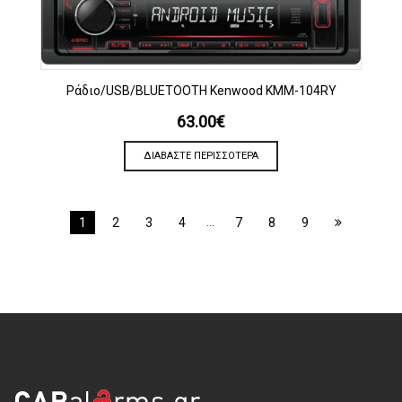
Ράδιο/USB/BLUETOOTH Kenwood KMM-104RY
63.00
€
ΔΙΑΒΆΣΤΕ ΠΕΡΙΣΣΌΤΕΡΑ
…
1
2
3
4
7
8
9