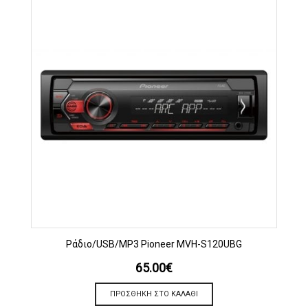
Ράδιο/USB/MP3 Pioneer MVH-S120UBG
65.00
€
ΠΡΟΣΘΉΚΗ ΣΤΟ ΚΑΛΆΘΙ