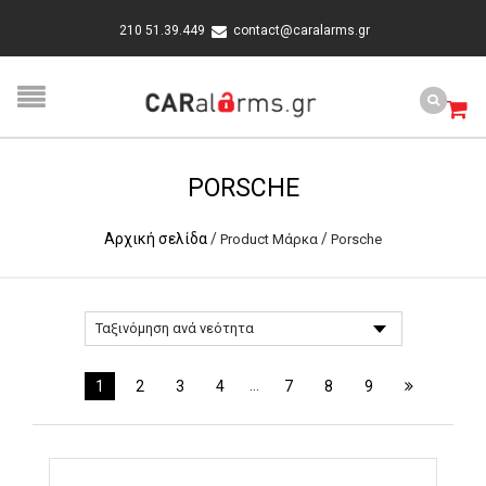
210 51.39.449
contact@caralarms.gr
PORSCHE
Αρχική σελίδα
/
/
Product Μάρκα
Porsche
…
1
2
3
4
7
8
9