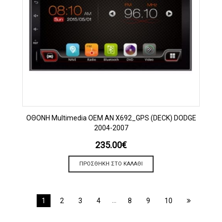
OΘΟΝΗ Multimedia OEM AN X692_GPS (DECK) DODGE
2004-2007
235.00
€
ΠΡΟΣΘΉΚΗ ΣΤΟ ΚΑΛΆΘΙ
…
1
2
3
4
8
9
10