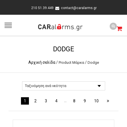
210 51.39.449
contact@caralarms.gr
DODGE
Αρχική σελίδα
/
/
Product Μάρκα
Dodge
…
1
2
3
4
8
9
10