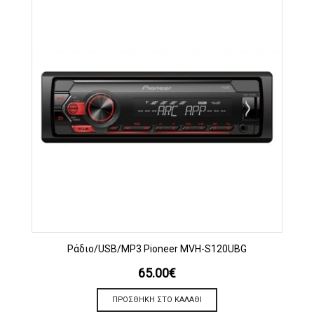
Ράδιο/USB/MP3 Pioneer MVH-S120UBG
65.00
€
ΠΡΟΣΘΉΚΗ ΣΤΟ ΚΑΛΆΘΙ