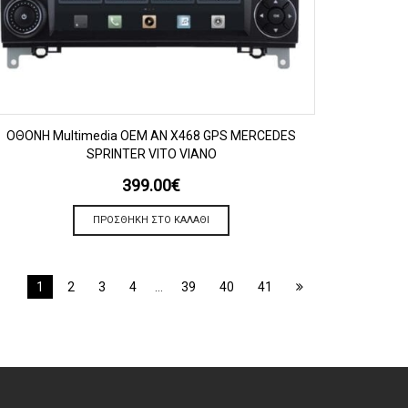
ΠΡΟΒΟΛΗ
OΘΟΝΗ Multimedia OEM AN X468 GPS MERCEDES
SPRINTER VITO VIANO
399.00
€
ΠΡΟΣΘΉΚΗ ΣΤΟ ΚΑΛΆΘΙ
1
2
3
4
…
39
40
41