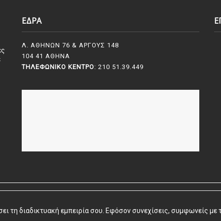
ΕΔΡΑ
Ε
Λ. ΑΘΗΝΩΝ 76 & ΑΡΓΟΥΣ 148
ες
104 41 ΑΘΗΝΑ
ε
ΤΗΛΕΦΩΝΙΚΌ ΚΈΝΤΡΟ
: 210 51.39.449
©
2026 | Powered by
Vrisko.gr
ώσει τη διαδικτυακή εμπειρία σου. Εφόσον συνεχίσεις, συμφωνείς με 