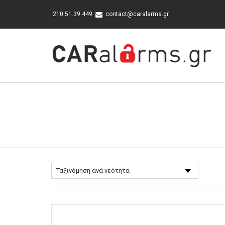
210 51.39.449
contact@caralarms.gr