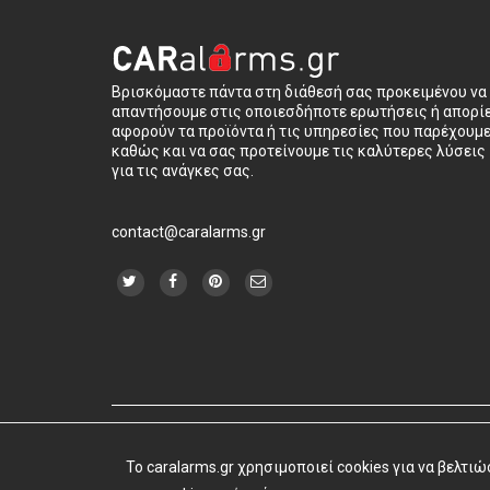
Βρισκόμαστε πάντα στη διάθεσή σας προκειμένου να
απαντήσουμε στις οποιεσδήποτε ερωτήσεις ή απορί
αφορούν τα προϊόντα ή τις υπηρεσίες που παρέχουμ
καθώς και να σας προτείνουμε τις καλύτερες λύσεις
για τις ανάγκες σας.
contact@caralarms.gr
Όροι Χρήσης
|
Όροι & Προϋποθέσεις
| caralarms.gr 
To caralarms.gr χρησιμοποιεί cookies για να βελτι