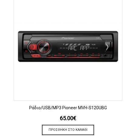
Ράδιο/USB/MP3 Pioneer MVH-S120UBG
65.00
€
ΠΡΟΣΘΉΚΗ ΣΤΟ ΚΑΛΆΘΙ