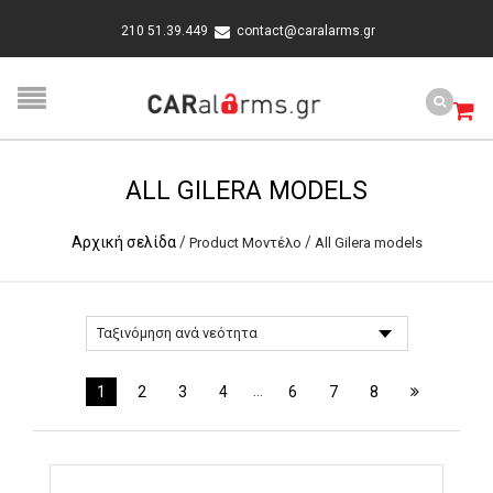
210 51.39.449
contact@caralarms.gr
ALL GILERA MODELS
Αρχική σελίδα
/
/
Product Μοντέλο
All Gilera models
…
1
2
3
4
6
7
8