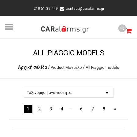
210 51.39.449
contact@caralarms.gr
ALL PIAGGIO MODELS
Αρχική σελίδα
/
/
Product Μοντέλο
All Piaggio models
…
1
2
3
4
6
7
8