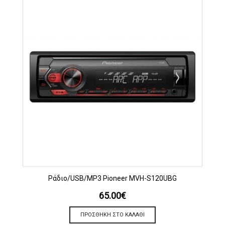
Ράδιο/USB/MP3 Pioneer MVH-S120UBG
65.00
€
ΠΡΟΣΘΉΚΗ ΣΤΟ ΚΑΛΆΘΙ