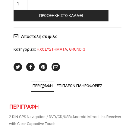
Ράδιο/CD/USB/BLUETOOTH
GRUNDIG
2
ΠΡΟΣΘΉΚΗ ΣΤΟ ΚΑΛΆΘΙ
DIN
ποσότητα
Αποστολή σε φίλο
Κατηγορίες:
ΗΧΟΣΥΣΤΗΜΑΤΑ
,
GRUNDIG
ΠΕΡΙΓΡΑΦΉ
ΕΠΙΠΛΈΟΝ ΠΛΗΡΟΦΟΡΊΕΣ
ΠΕΡΙΓΡΑΦΉ
2 DIN GPS Navigation / DVD/CD/USB/Android Mirror Link Receiver
with Clear Capactive Touch