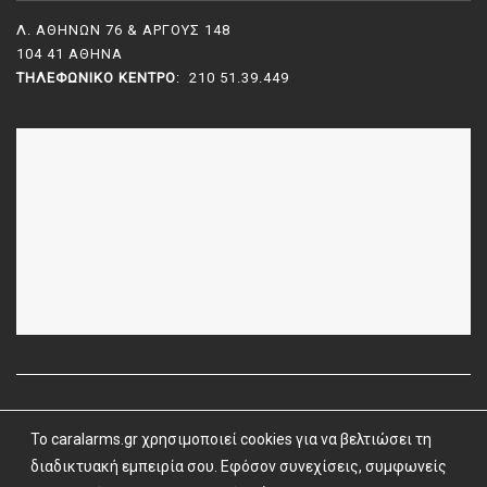
Λ. ΑΘΗΝΩΝ 76 & ΑΡΓΟΥΣ 148
104 41 ΑΘΗΝΑ
ΤΗΛΕΦΩΝΙΚΌ ΚΈΝΤΡΟ
: 210 51.39.449
To caralarms.gr χρησιμοποιεί cookies για να βελτιώσει τη
Όροι Χρήσης
|
Όροι & Προϋποθέσεις
| caralarms.gr ©
2026 |
διαδικτυακή εμπειρία σου. Εφόσον συνεχίσεις, συμφωνείς
Powered by
Vrisko.gr