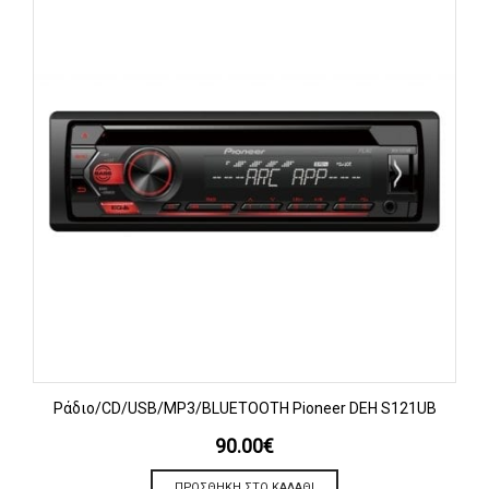
Ράδιο/CD/USB/MP3/BLUETOOTH Pioneer DEH S121UB
90.00
€
ΠΡΟΣΘΉΚΗ ΣΤΟ ΚΑΛΆΘΙ