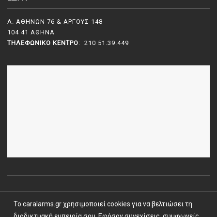
Λ. ΑΘΗΝΩΝ 76 & ΑΡΓΟΥΣ 148
104 41 ΑΘΗΝΑ
ΤΗΛΕΦΩΝΙΚΌ ΚΈΝΤΡΟ
: 210 51.39.449
To caralarms.gr χρησιμοποιεί cookies για να βελτιώσει τη
Όροι Χρήσης
|
Όροι & Προϋποθέσεις
| caralarms.gr ©
2026 |
διαδικτυακή εμπειρία σου. Εφόσον συνεχίσεις, συμφωνείς