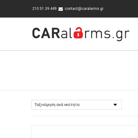
210 51.39.449
contact@caralarms.gr