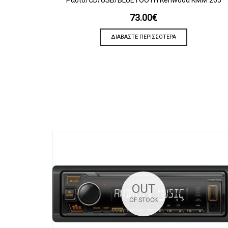
Ράδιο/CD/USB/BLUETOOTH Kenwood KMM 205
73.00
€
ΔΙΑΒΆΣΤΕ ΠΕΡΙΣΣΌΤΕΡΑ
OUT
OF STOCK