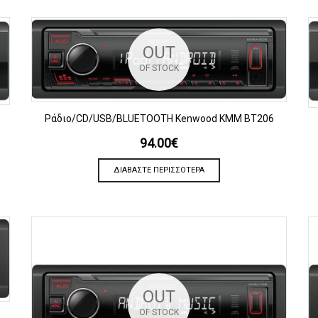
OUT
OF STOCK
ΠΡΟΒΟΛΗ
Ράδιο/CD/USB/BLUETOOTH Kenwood KMM BT206
94.00
€
ΔΙΑΒΆΣΤΕ ΠΕΡΙΣΣΌΤΕΡΑ
OUT
OF STOCK