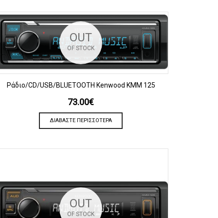
OUT
OF STOCK
ΠΡΟΒΟΛΗ
Ράδιο/CD/USB/BLUETOOTH Kenwood KMM 125
73.00
€
ΔΙΑΒΆΣΤΕ ΠΕΡΙΣΣΌΤΕΡΑ
OUT
OF STOCK