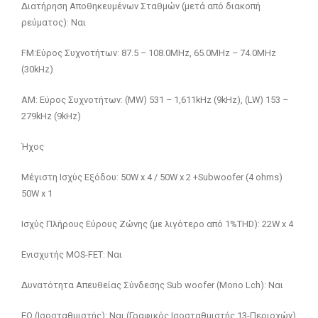
Διατήρηση Αποθηκευμένων Σταθμών (μετά από διακοπή
ρεύματος): Ναι
FM:Εύρος Συχνοτήτων: 87.5 – 108.0MHz, 65.0MHz – 74.0MHz
(30kHz)
AM: Εύρος Συχνοτήτων: (MW) 531 – 1,611kHz (9kHz), (LW) 153 –
279kHz (9kHz)
Ήχος
Μέγιστη Ισχύς Εξόδου: 50W x 4 / 50W x 2 +Subwoofer (4 ohms)
50W x 1
Ισχύς Πλήρους Εύρους Ζώνης (με λιγότερο από 1%THD): 22W x 4
Ενισχυτής MOS-FET: Ναι
Δυνατότητα Απευθείας Σύνδεσης Sub woofer (Mono Lch): Ναι
EQ (Ισοσταθμιστής): Ναι (Γραφικός Ισοσταθμιστής 13-Περιοχών)