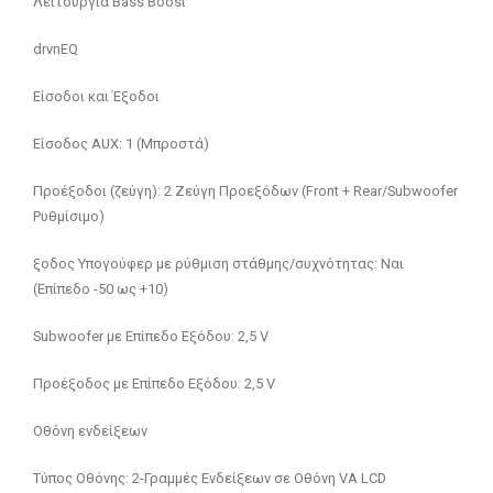
Λειτουργία Bass Boost
drvnEQ
Είσοδοι και Έξοδοι
Είσοδος AUX: 1 (Μπροστά)
Προέξοδοι (ζεύγη): 2 Ζεύγη Προεξόδων (Front + Rear/Subwoofer
Ρυθμίσιμο)
ξοδος Υπογούφερ με ρύθμιση στάθμης/συχνότητας: Ναι
(Επίπεδο -50 ως +10)
Subwoofer με Επίπεδο Εξόδου: 2,5 V
Προέξοδος με Επίπεδο Εξόδου: 2,5 V
Οθόνη ενδείξεων
Τύπος Οθόνης: 2-Γραμμές Ενδείξεων σε Οθόνη VA LCD