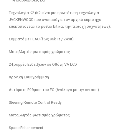
11-Προρυθμίσεις EQ
Τεχνολογία K2 (K2 είναι μια πρωτότυπη τεχνολογία
JVCKENWOOD που αναπαράγει τον αρχικό κύριο ήχο
επεκτείνοντας το ρυθμό bit και την περιοχή συχνοτήτων).
Συμβατό με FLAC (έως 96kHz / 24bit)
Μεταβλητός φωτισμός χρώματος
2-Γραμμές Ενδείξεων σε Οθόνη VA LCD
Χρονική Ευθυγράμμιση
Αυτόματη Ρύθμιση του EQ (Ανάλογα με την ένταση)
Steering Remote Control Ready
Μεταβλητός φωτισμός χρώματος
Space Enhancement