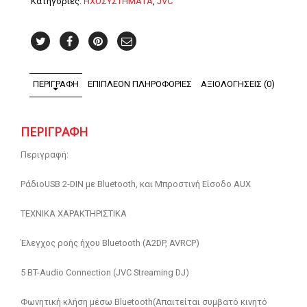
Κατηγορίες:
ΗΧΟΣΥΣΤΗΜΑΤΑ
,
JVC
ΠΕΡΙΓΡΑΦΉ
ΕΠΙΠΛΈΟΝ ΠΛΗΡΟΦΟΡΊΕΣ
ΑΞΙΟΛΟΓΉΣΕΙΣ (0)
ΠΕΡΙΓΡΑΦΉ
Περιγραφή:
ΡάδιοUSB 2-DIN με Bluetooth, και Μπροστινή Είσοδο AUX
TEΧΝΙΚΑ ΧΑΡΑΚΤΗΡΙΣΤΙΚΑ
Έλεγχος ροής ήχου Bluetooth (A2DP, AVRCP)
5 BT-Audio Connection (JVC Streaming DJ)
Φωνητική κλήση μέσω Bluetooth(Απαιτείται συμβατό κινητό