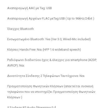
Αναπαραγωγή AAC με Tag: USB
Αναπαραγωγή Αρχείων FLAC μεTag:USB ( Up to 96kHz/24bit )
Έλεγχος Bluetooth
Ενσωματωμένο Bluetooth: Yes (Ver 3.0, Wired-Mic included)
Κλήσεις Hands Free: Ναι (HFP 1.6 wideband speech)
Ραδιόφωνο διαδικτύου ήχος & έλεγχος για smartphone (A2DP,
AVRCP): Ναι
Δυνατότητα Σύνδεσης 2 Τηλεφώνων Ταυτόχρονα: Ναι
Πραγματοποίηση Φωνητικών Κλήσεων (απαιτείται συσκευή
τηλεφώνου που να υποστηρίζει Πραγματοποίηση Φωνητικών
Κλήσεων )
5 Σύνδεση BT-Audio [Streaming DJ]