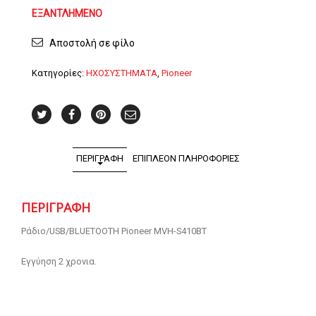
ΕΞΑΝΤΛΗΜΈΝΟ
Αποστολή σε φίλο
Κατηγορίες:
ΗΧΟΣΥΣΤΗΜΑΤΑ
,
Pioneer
ΠΕΡΙΓΡΑΦΉ
ΕΠΙΠΛΈΟΝ ΠΛΗΡΟΦΟΡΊΕΣ
ΠΕΡΙΓΡΑΦΉ
Ράδιο/USB/BLUETOOTH Pioneer MVH-S410BT
Εγγύηση 2 χρονια.