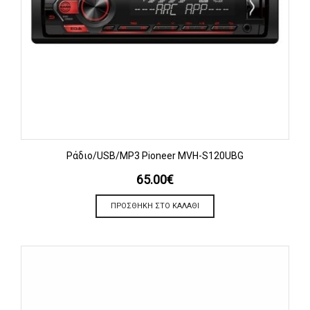
Ράδιο/USB/MP3 Pioneer MVH-S120UBG
65.00
€
ΠΡΟΣΘΉΚΗ ΣΤΟ ΚΑΛΆΘΙ