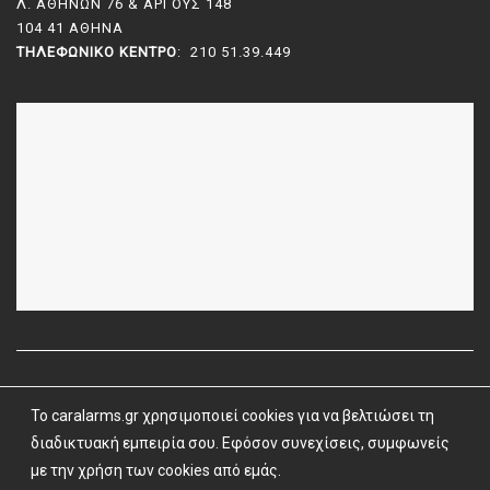
Λ. ΑΘΗΝΩΝ 76 & ΑΡΓΟΥΣ 148
104 41 ΑΘΗΝΑ
ΤΗΛΕΦΩΝΙΚΌ ΚΈΝΤΡΟ
: 210 51.39.449
To caralarms.gr χρησιμοποιεί cookies για να βελτιώσει τη
Όροι Χρήσης
|
Όροι & Προϋποθέσεις
| caralarms.gr ©
2026 |
διαδικτυακή εμπειρία σου. Εφόσον συνεχίσεις, συμφωνείς
Powered by
Vrisko.gr
με την χρήση των cookies από εμάς.