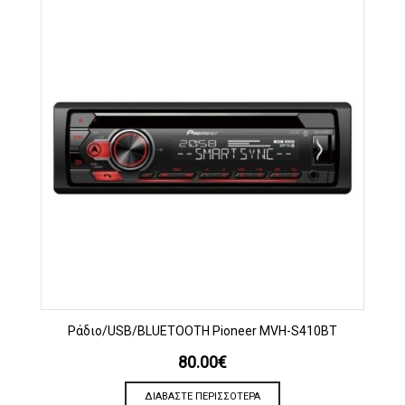
Ράδιο/USB/BLUETOOTH Pioneer MVH-S410BT
80.00
€
ΔΙΑΒΆΣΤΕ ΠΕΡΙΣΣΌΤΕΡΑ