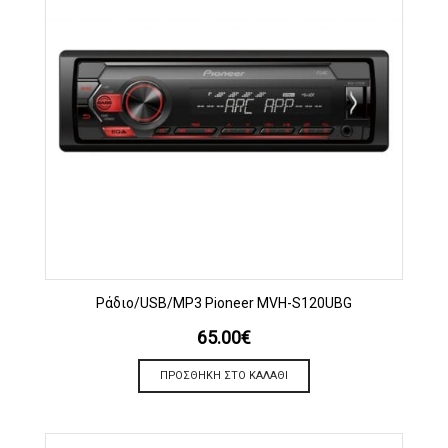
Ράδιο/USB/MP3 Pioneer MVH-S120UBG
65.00
€
ΠΡΟΣΘΉΚΗ ΣΤΟ ΚΑΛΆΘΙ