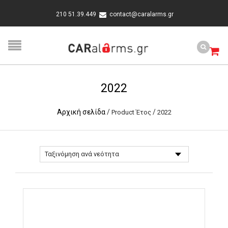
210 51.39.449
contact@caralarms.gr
2022
Αρχική σελίδα
/
/
Product Έτος
2022