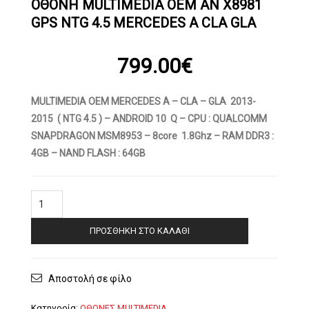
OΘΟΝΗ MULTIMEDIA OEM AN X8981
GPS NTG 4.5 MERCEDES A CLA GLA
799.00
€
MULTIMEDIA OEM MERCEDES A – CLA – GLA 2013-
2015 ( NTG 4.5 ) – ANDROID 10 Q – CPU : QUALCOMM
SNAPDRAGON MSM8953 – 8core 1.8Ghz – RAM DDR3 :
4GB – NAND FLASH : 64GB
OΘΟΝΗ
Multimedia
OEM
ΠΡΟΣΘΉΚΗ ΣΤΟ ΚΑΛΆΘΙ
AN
X8981
GPS
NTG
Αποστολή σε φίλο
4.5
MERCEDES
A
Κατηγορία:
ΟΘΟΝΕΣ MULTIMEDIA