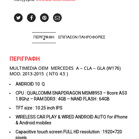
CLA
GLA
ποσότητα
ΠΕΡΙΓΡΑΦΉ
ΕΠΙΠΛΈΟΝ ΠΛΗΡΟΦΟΡΊΕΣ
ΠΕΡΙΓΡΑΦΉ
MULTIMEDIA OEM MERCEDES A – CLA – GLA (W176)
MOD. 2013-2015 ( NTG 4.5 )
ANDROID 10 Q
CPU : QUALCOMM SNAPDRAGON MSM8953 – 8core A53
1.8Ghz – RAM DDR3 : 4GB – NAND FLASH : 64GB
TFT size : 10.25 inch IPS
WIRELESS CAR PLAY & WIRED ANDROID AUTO for iPhone
& Android mobiles
Capacitive touch screen FULL HD resolution : 1920×720
pixels