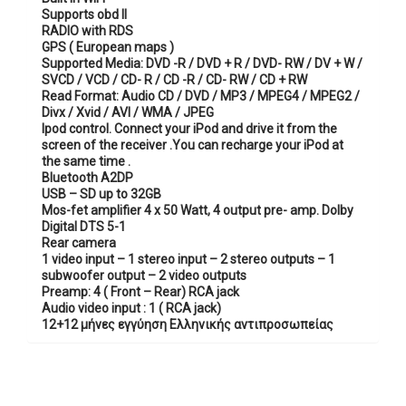
Supports obd II
RADIO with RDS
GPS ( European maps )
Supported Media: DVD -R / DVD + R / DVD- RW / DV + W /
SVCD / VCD / CD- R / CD -R / CD- RW / CD + RW
Read Format: Audio CD / DVD / MP3 / MPEG4 / MPEG2 /
Divx / Xvid / AVI / WMA / JPEG
Ipod control.
Connect your iPod and drive it from the
screen of the receiver .
You can recharge your iPod at
the same time .
Bluetooth A2DP
USB – SD up to 32GB
Mos-fet amplifier 4 x 50 Watt, 4 output pre- amp.
Dolby
Digital DTS 5-1
Rear camera
1 video input –
1 stereo input –
2 stereo outputs –
1
subwoofer output –
2 video outputs
Preamp: 4 ( Front – Rear) RCA jack
Audio video input : 1 ( RCA jack)
12+12 μήνες εγγύηση Ελληνικής αντιπροσωπείας