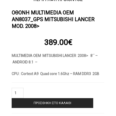
OΘΟΝΗ MULTIMEDIA OEM
AN8037_GPS MITSUBISHI LANCER
MOD. 2008>
389.00
€
MULTIMEDIA OEM MITSUBISHI LANCER 2008> 8΄΄ –
ANDROID 8.1 –
CPU : Cortext A9 Quad core 1.6Ghz – RAM DDR3 2GB
OΘΟΝΗ
Multimedia
OEM
ΠΡΟΣΘΉΚΗ ΣΤΟ ΚΑΛΆΘΙ
AN8037_GPS
MITSUBISHI
LANCER