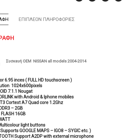
ΑΦΉ
ΕΠΙΠΛΈΟΝ ΠΛΗΡΟΦΟΡΊΕΣ
ΓΡΑΦΉ
Συσκευή OEM NISSAN all models 2004-2014
or 6.95 inces ( FULL HD touchscreen )
ution 1024x600pixels
ID 7.1.1 Nougat
RLINK with Android & Iphone mobiles
 T3 Cortext A7 Quad core 1.2Ghz
DDR3 – 2GB
 FLASH 16GB
WATT
ulticolour light buttons
 Supports GOOGLE MAPS – IGO8 – SYGIC etc. )
OOTH Support A2DP with external microphone