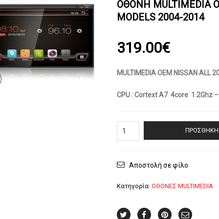
OΘΟΝΗ MULTIMEDIA O
MODELS 2004-2014
319.00
€
MULTIMEDIA OEM NISSAN ALL 20
CPU : Cortext A7 4core 1.2Ghz
OΘΟΝΗ
ΠΡΟΣΘΉΚΗ 
Multimedia
OEM
AN7001_GPS
NISSAN
Αποστολή σε φίλο
all
models
Κατηγορία:
ΟΘΟΝΕΣ MULTIMEDIA
2004-
2014
ποσότητα