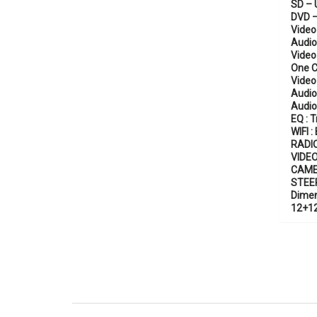
SD – U
DVD –
Video
Audio
Video
One C
Video
Audio
Audio
EQ : 
WIFI :
RADIO
VIDEO
CAME
STEE
Dime
12+12