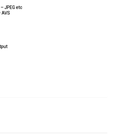
– JPEG etc
–
AVS
tput