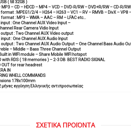
SB ( till 32GB )
 MP3 – CD – HDCD – MP4 – VCD – DVD-R/RW – DVD+R/RW – CD-R/RW 
 format : MPEG1/2/4 –
H264 –
H263 –
VC1 –
RV –
RMVB –
DivX –
VP8 
 format : MP3 –
WMA –
AAC –
RM –
LFAC etc…
 input : One Channel AUX Video Input –
hannel Rear Camera Vidio Input
 output : Two Channel AUX Video output
 input : One Channel AUX Audio Input
 output : Two Channel AUX Audio Output – One Channel Bass Audio Ou
Treble – Middle – Bass Three Channel Output
 Built in WIFI module – Share Mobile WIFI hotspot
 with RDS ( 18 memories ) – 2-3 DB BEST RADIO SIGNAL
 OUT for rear headrest
RA IN
RING WHELL COMMANDS
nsions 178x100mm
 μήνες εγγύηση Ελληνικής αντιπροσωπείας
ΣΧΕΤΙΚΑ ΠΡΟΪΟΝΤΑ