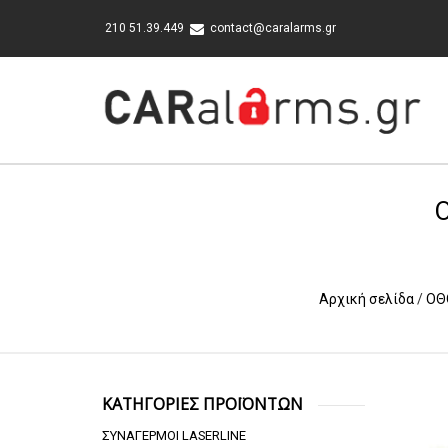
210 51.39.449
contact@caralarms.gr
Αρχική σελίδα
/
ΟΘ
ΚΑΤΗΓΟΡΙΕΣ ΠΡΟΪΟΝΤΩΝ
ΣΥΝΑΓΕΡΜΟΙ LASERLINE