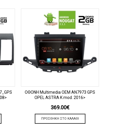
ΠΡΟΒΟΛΗ
37_GPS
OΘΟΝΗ Multimedia OEM AN7973 GPS
OΘΟΝΗ Mult
008>
OPEL ASTRA K mod. 2016>
(TABLET)OPEL
369.00
€
ΠΡΟΣΘΉΚΗ ΣΤΟ ΚΑΛΆΘΙ
ΠΡΟ