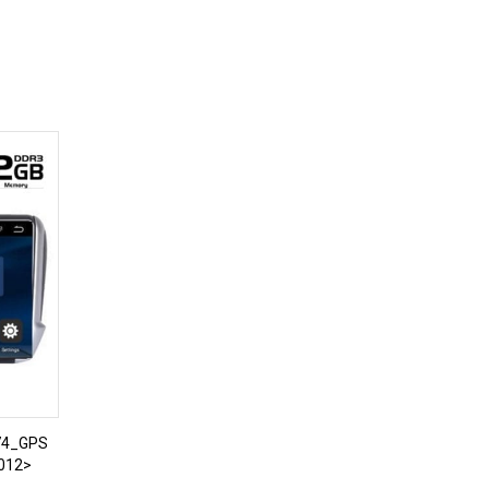
74_GPS
012>