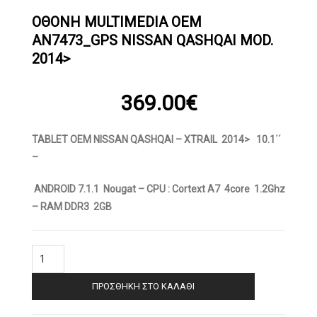
OΘΟΝΗ MULTIMEDIA OEM
AN7473_GPS NISSAN QASHQAI MOD.
2014>
369.00
€
TABLET OEM NISSAN QASHQAI – XTRAIL 2014> 10.1΄΄
–
ANDROID 7.1.1 Nougat – CPU : Cortext A7 4core 1.2Ghz
– RAM DDR3 2GB
OΘΟΝΗ
Multimedia
OEM
ΠΡΟΣΘΉΚΗ ΣΤΟ ΚΑΛΆΘΙ
AN7473_GPS
NISSAN
QASHQAI