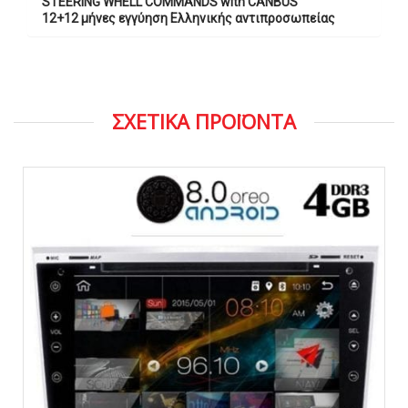
STEERING WHELL COMMANDS with CANBUS
12+12 μήνες εγγύηση Ελληνικής αντιπροσωπείας
ΣΧΕΤΙΚΑ ΠΡΟΪΟΝΤΑ