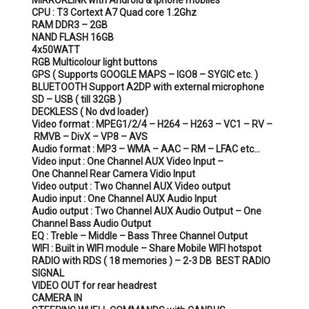
MIRRORLINK with Android & Iphone mobiles
CPU : T3 Cortext A7 Quad core 1.2Ghz
RAM DDR3 – 2GB
NAND FLASH 16GB
4x50WATT
RGB Multicolour light buttons
GPS ( Supports GOOGLE MAPS – IGO8 – SYGIC etc. )
BLUETOOTH Support A2DP with external microphone
SD – USB ( till 32GB )
DECKLESS ( No dvd
loader
)
Video format : MPEG1/2/4 –
H264 –
H263 –
VC1 –
RV –
RMVB –
DivX –
VP8 –
AVS
Audio format : MP3 –
WMA –
AAC –
RM –
LFAC etc…
Video input : One Channel AUX Video Input –
One Channel Rear Camera Vidio Input
Video output : Two Channel AUX Video output
Audio input : One Channel AUX Audio Input
Audio output : Two Channel AUX Audio Output – One
Channel Bass Audio Output
EQ : Treble – Middle – Bass Three Channel Output
WIFI : Built in WIFI module – Share Mobile WIFI hotspot
RADIO with RDS ( 18 memories ) – 2-3 DB BEST RADIO
SIGNAL
VIDEO OUT for rear headrest
CAMERA IN