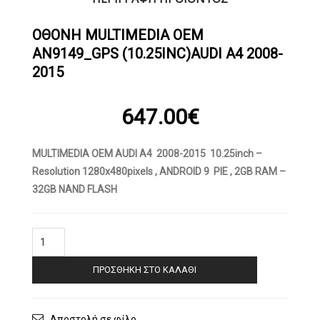
OΘΟΝΗ MULTIMEDIA OEM
AN9149_GPS (10.25INC)AUDI A4 2008-
2015
647.00
€
MULTIMEDIA OEM AUDI A4 2008-2015 10.25inch –
Resolution 1280x480pixels , ANDROID 9 PIE , 2GB RAM –
32GB NAND FLASH
OΘΟΝΗ
Multimedia
OEM
ΠΡΟΣΘΉΚΗ ΣΤΟ ΚΑΛΆΘΙ
AN9149_GPS
(10.25inc)AUDI
A4
2008-
Αποστολή σε φίλο