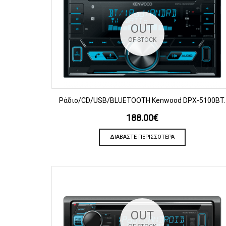
OUT
OF STOCK
ΠΡΟΒΟΛΗ
Ράδιο/CD/USB/BLUETOOTH Kenwood DPX-5100BT.
188.00
€
ΔΙΑΒΆΣΤΕ ΠΕΡΙΣΣΌΤΕΡΑ
OUT