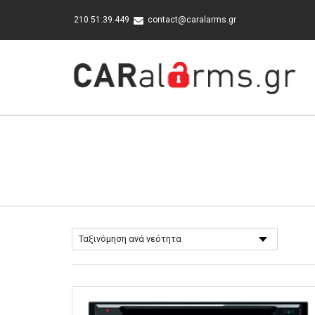
210 51.39.449
contact@caralarms.gr