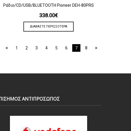
ΠΡΟΒΟΛΗ
Ράδιο/CD/USB/BLUETOOTH Pioneer DEH-80PRS
338.00
€
ΔΙΑΒΆΣΤΕ ΠΕΡΙΣΣΌΤΕΡΑ
1
2
3
4
5
6
7
8
ΠΙΣΗΜΟΣ ΑΝΤΙΠΡΟΣΩΠΟΣ