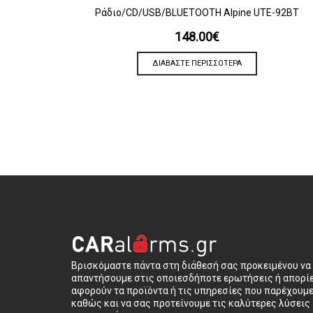
ΠΡΟΒΟΛΗ
Ράδιο/CD/USB/BLUETOOTH Alpine UTE-92BT
148.00
€
ΔΙΑΒΆΣΤΕ ΠΕΡΙΣΣΌΤΕΡΑ
Βρισκόμαστε πάντα στη διάθεσή σας προκειμένου να
απαντήσουμε στις οποιεσδήποτε ερωτήσεις ή απορί
αφορούν τα προϊόντα ή τις υπηρεσίες που παρέχουμ
καθώς και να σας προτείνουμε τις καλύτερες λύσεις