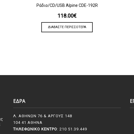
ΠΡΟΒΟΛΗ
Ράδιο/CD/USB Alpine CDE-192R
118.00
€
ΔΙΑΒΆΣΤΕ ΠΕΡΙΣΣΌΤΕΡΑ
ΕΔΡΑ
Ε
Λ. ΑΘΗΝΩΝ 76 & ΑΡΓΟΥΣ 148
ες
104 41 ΑΘΗΝΑ
ε
ΤΗΛΕΦΩΝΙΚΌ ΚΈΝΤΡΟ
: 210 51.39.449