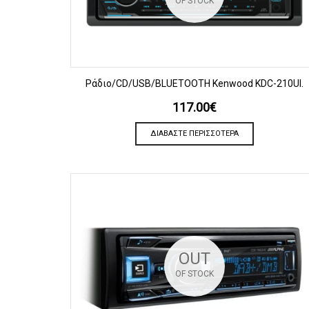
OF STOCK
ΠΡΟΒΟΛΗ
Ράδιο/CD/USB/BLUETOOTH Kenwood KDC-210UI.
117.00
€
ΔΙΑΒΆΣΤΕ ΠΕΡΙΣΣΌΤΕΡΑ
OUT
OF STOCK