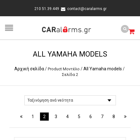
210 51.39.449
contact@caralarms.gr
ALL YAMAHA MODELS
Αρχική σελίδα
/
/
All Yamaha models
/
Product Μοντέλο
Σελίδα 2
1
2
3
4
5
6
7
8