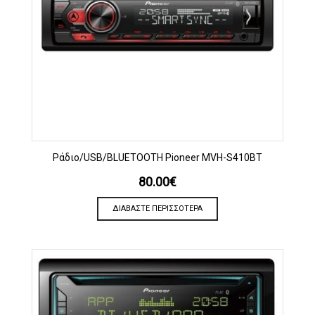
Ράδιο/USB/BLUETOOTH Pioneer MVH-S410BT
80.00
€
ΔΙΑΒΆΣΤΕ ΠΕΡΙΣΣΌΤΕΡΑ