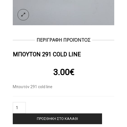
ΠΕΡΙΓΡΑΦΗ ΠΡΟΪΟΝΤΟΣ
ΜΠΟΥΤΌΝ 291 COLD LINE
3.00
€
Μπουτόν 291 cold line
Μπουτόν
291
cold
ΠΡΟΣΘΉΚΗ ΣΤΟ ΚΑΛΆΘΙ
line
ποσότητα