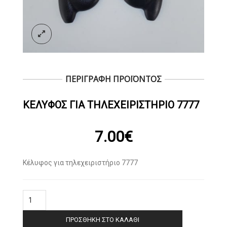
ΠΕΡΙΓΡΑΦΗ ΠΡΟΪΟΝΤΟΣ
ΚΈΛΥΦΟΣ ΓΙΑ ΤΗΛΕΧΕΙΡΙΣΤΉΡΙΟ 7777
7.00
€
Κέλυφος για τηλεχειριστήριο 7777
Κέλυφος
για
τηλεχειριστήριο
ΠΡΟΣΘΉΚΗ ΣΤΟ ΚΑΛΆΘΙ
7777