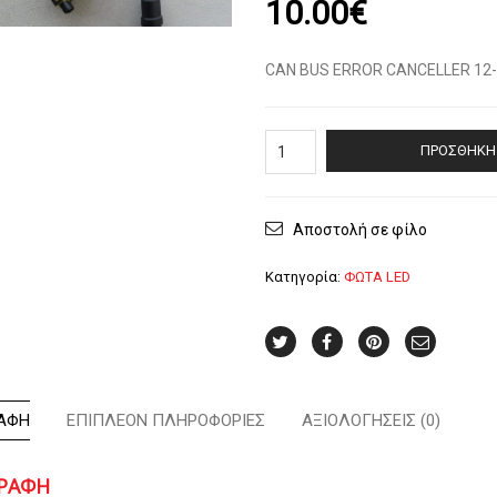
10.00
€
CAN BUS ERROR CANCELLER 12
CAN
ΠΡΟΣΘΉΚΗ 
BUS
ERROR
CANCELLER
12-
Αποστολή σε φίλο
24V
ποσότητα
Κατηγορία:
ΦΩΤΑ LED
ΑΦΉ
ΕΠΙΠΛΈΟΝ ΠΛΗΡΟΦΟΡΊΕΣ
ΑΞΙΟΛΟΓΉΣΕΙΣ (0)
ΓΡΑΦΉ