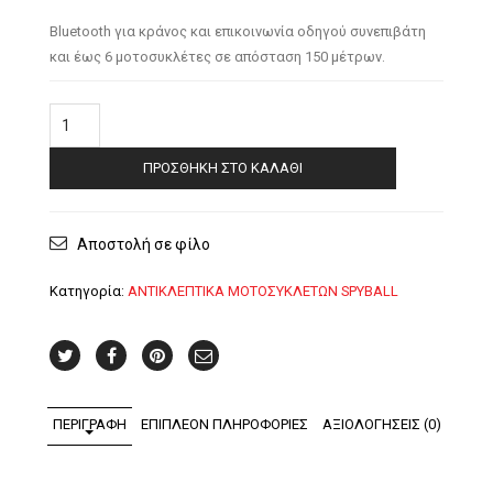
Bluetooth για κράνος και επικοινωνία οδηγού συνεπιβάτη
και έως 6 μοτοσυκλέτες σε απόσταση 150 μέτρων.
Αντικλεπτικό
Μοτοσυκλετών
Hello
ΠΡΟΣΘΉΚΗ ΣΤΟ ΚΑΛΆΘΙ
Biker
II
ποσότητα
Αποστολή σε φίλο
Κατηγορία:
ΑΝΤΙΚΛΕΠΤΙΚΑ ΜΟΤΟΣΥΚΛΕΤΩΝ SPYBALL
ΠΕΡΙΓΡΑΦΉ
ΕΠΙΠΛΈΟΝ ΠΛΗΡΟΦΟΡΊΕΣ
ΑΞΙΟΛΟΓΉΣΕΙΣ (0)