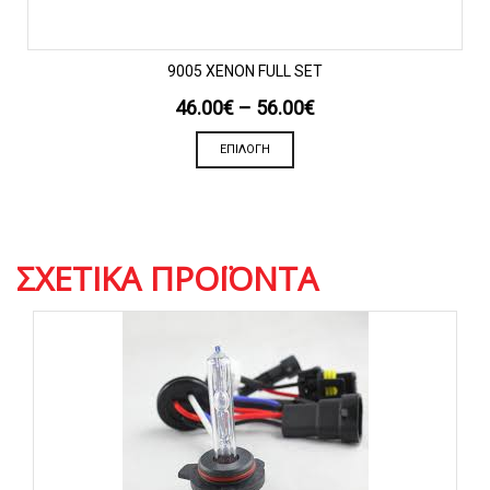
9005 XENON FULL SET
46.00
€
–
56.00
€
Αυτό
ΕΠΙΛΟΓΉ
το
προϊόν
έχει
πολλαπλές
παραλλαγές.
Οι
ΣΧΕΤΙΚΆ ΠΡΟΪΌΝΤΑ
επιλογές
μπορούν
να
επιλεγούν
στη
σελίδα
του
προϊόντος