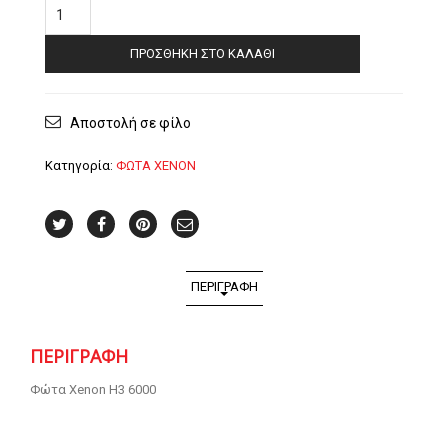
Φώτα
Xenon
H3
ΠΡΟΣΘΉΚΗ ΣΤΟ ΚΑΛΆΘΙ
6000
ποσότητα
Αποστολή σε φίλο
Κατηγορία:
ΦΩΤΑ XENON
ΠΕΡΙΓΡΑΦΉ
ΠΕΡΙΓΡΑΦΉ
Φώτα Xenon H3 6000