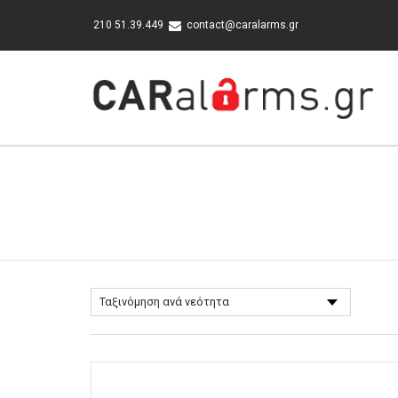
210 51.39.449
contact@caralarms.gr