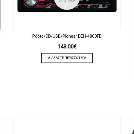
OF STOCK
ΠΡΟΒΟΛΗ
Ράδιο/CD/USB/Pioneer DEH-4800FD
143.00
€
ΔΙΑΒΆΣΤΕ ΠΕΡΙΣΣΌΤΕΡΑ