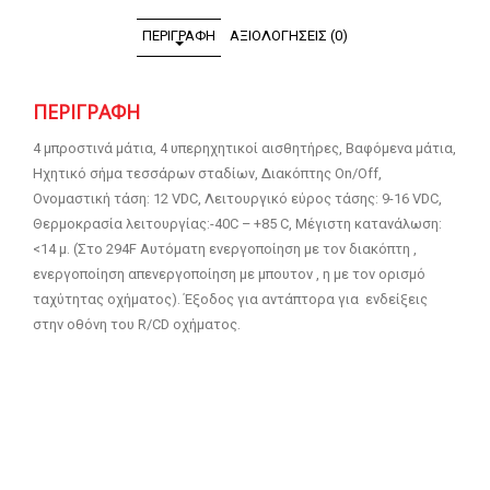
ΠΕΡΙΓΡΑΦΉ
ΑΞΙΟΛΟΓΉΣΕΙΣ (0)
ΠΕΡΙΓΡΑΦΉ
4 μπροστινά μάτια, 4 υπερηχητικοί αισθητήρες, Βαφόμενα μάτια,
Ηχητικό σήμα τεσσάρων σταδίων, Διακόπτης On/Off,
Ονομαστική τάση: 12 VDC, Λειτουργικό εύρος τάσης: 9-16 VDC,
Θερμοκρασία λειτουργίας:-40C – +85 C, Μέγιστη κατανάλωση:
<14 μ. (Στο 294F Αυτόματη ενεργοποίηση με τον διακόπτη ,
ενεργοποίηση απενεργοποίηση με μπουτον , η με τον ορισμό
ταχύτητας οχήματος). Έξοδος για αντάπτορα για ενδείξεις
στην οθόνη του R/CD οχήματος.