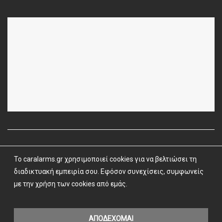
To caralarms.gr χρησιμοποιεί cookies για να βελτιώσει τη
Όροι Χρήσης
|
Όροι & Προϋποθέσεις
| caralarms.gr ©
2026 |
διαδικτυακή εμπειρία σου. Εφόσον συνεχίσεις, συμφωνείς
Powered by
Vrisko.gr
με την χρήση των cookies από εμάς.
ΑΠΟΔΕΧΟΜΑΙ