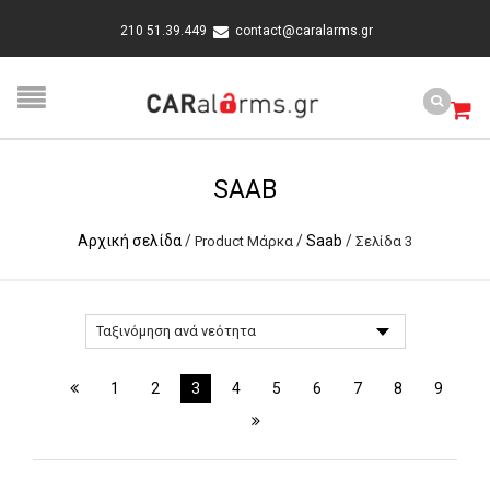
210 51.39.449
contact@caralarms.gr
SAAB
Αρχική σελίδα
/
/
Saab
/
Product Μάρκα
Σελίδα 3
1
2
3
4
5
6
7
8
9